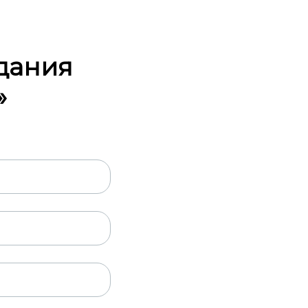
дания
»